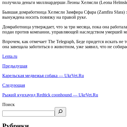
получила деньги миллиардерши Леоны Хелмсли (Leona Helmsley)
Бывшая домработница Хелмсли Замфира Сфара (Zamfira Sfara) зая
вынуждена носить повязку на правой руке.
Домработница утверждает, что за три месяца, пока она работала
подан против компании, управляющей наследством умершей 
Впрочем, как отмечает The Telegraph, Беде придется искать не 
она завещала заботиться о животном, уже заявил, что не собирае
Lenta.ru
Предыдущая
Карельская медвежья собака — UkrVet.Ru
Следующая
Рыжий кунхаунд Redtick coonhound — UkrVet.Ru
Поиск
Рубрики