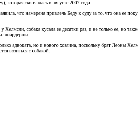
, которая скончалась в августе 2007 года.
вила, что намерена привлечь Беду к суду за то, что она ее поку
 у Хелмсли, собака кусала ее десятки раз, и не только ее, но та
миллиардерши.
только адвоката, но и нового хозяина, поскольку брат Леоны Хел
тся возиться с собакой.