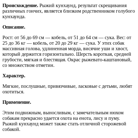
Происхождение.
Рыжий кунхаунд, результат скрещивания
различных гончих, является близким родственником голубого
кунхаунда.
Описание.
Рост: от 56 до 69 см — кобель, от 51 до 64 см — сука. Вес: от
25 до 36 кг — кобель, от 20 до 29 кг — сука. У этих собак
массивная голова, удлиненная морда, висячие уши и хвост,
который держится горизонтально. Шерсть короткая, средней
грубости, мягкая и блестящая. Окрас рыжевато-каштановый,
со множеством отметин.
Характер.
Мягкие, послушные, привязчивые, ласковые с детьми, любят
охотиться.
Применение.
Этим подвижным, выносливым, с замечательным нюхом
собакам прекрасно удается охота на енота, лису и пуму.
Рыжий кунхаунд может также стать отличной сторожевой
собакой.