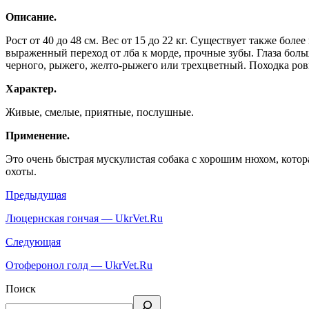
Описание.
Рост от 40 до 48 см. Вес от 15 до 22 кг. Существует также боле
выраженный переход от лба к морде, прочные зубы. Глаза боль
черного, рыжего, желто-рыжего или трехцветный. Походка ровн
Характер.
Живые, смелые, приятные, послушные.
Применение.
Это очень быстрая мускулистая собака с хорошим нюхом, котор
охоты.
Предыдущая
Люцернская гончая — UkrVet.Ru
Следующая
Отоферонол голд — UkrVet.Ru
Поиск