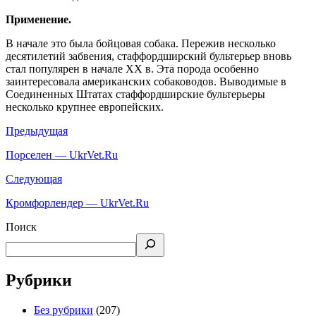
Применение.
В начале это была бойцовая собака. Пережив несколько
десятилетий забвения, стаффордширский бультерьер вновь
стал популярен в начале XX в. Эта порода особенно
заинтересовала американских собаководов. Выводимые в
Соединенных Штатах стаффордширские бультерьеры
несколько крупнее европейских.
Предыдущая
Порселен — UkrVet.Ru
Следующая
Кромфорлендер — UkrVet.Ru
Поиск
Рубрики
Без рубрики
(207)