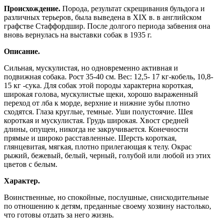
Происхождение.
Порода, результат скрещивания бульдога и
различных терьеров, была выведена в XIX в. в английском
графстве Стаффордшир. После долгого периода забвения она
вновь вернулась на выставки собак в 1935 г.
Описание.
Сильная, мускулистая, но одновременно активная и
подвижная собака. Рост 35-40 см. Вес: 12,5- 17 кг-кобель, 10,8-
15 кг -сука. Для собак этой породы характерна короткая,
широкая голова, мускулистые щеки, хорошо выраженный
переход от лба к морде, верхние и нижние зубы плотно
сходятся. Глаза круглые, темные. Уши полустоячие. Шея
короткая и мускулистая. Грудь широкая. Хвост средней
длины, опущен, никогда не закручивается. Конечности
прямые и широко расставленные. Шерсть короткая,
глянцевитая, мягкая, плотно прилегающая к телу. Окрас
рыжий, бежевый, белый, черный, голубой или любой из этих
цветов с белым.
Характер.
Воинственные, но спокойные, послушные, снисходительные
по отношению к детям, преданные своему хозяину настолько,
что готовы отдать за него жизнь.