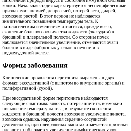
патогенной природы вируса и состояния иммунной системы
кошки. Начальная стадия характеризуется неспецифическими
признаками: анемией, депрессией, потерей веса, диарей,
возможно рвотой. В этот период не наблюдается
значительного повышения температуры тела. К
патологическим изменениям относится, прежде всего,
скопление большого количества жидкости (экссудата) в
брюшной и плевральной полости. Со стороны почек
наблюдается значительное увеличение, отмечаются очаги
болезни в виде фиброзных узелков в печени и в
поджелудочной железе.
Формы заболевания
Клинические проявления перитонита выражены в двух
формах: экссудативной (с выпотом во внутренние органы) и
полиферативной (сухой).
При экссудативной форме перитонита наблюдаются
следующие симптомы: вялость, потеря аппетита, возможно
повышение температуры тела, в результате скопления
жидкости в брюшной полости возможно увеличение живота,
возможна одышка, нарушения сердечно-сосудистой
деятельности, при плевральных выпотах отмечается признаки
плеврита, наблюдается увеличение лимфатических узлов.