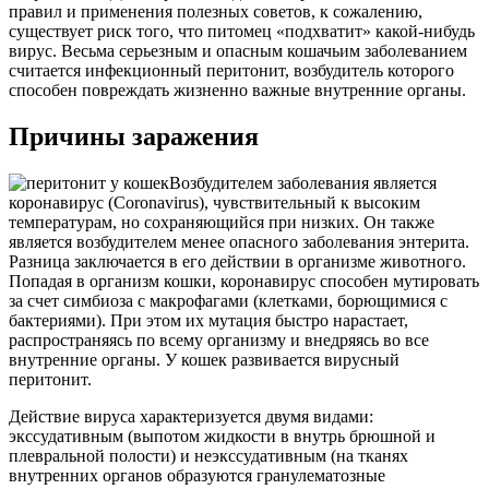
правил и применения полезных советов, к сожалению,
существует риск того, что питомец «подхватит» какой-нибудь
вирус. Весьма серьезным и опасным кошачьим заболеванием
считается инфекционный перитонит, возбудитель которого
способен повреждать жизненно важные внутренние органы.
Причины заражения
Возбудителем заболевания является
коронавирус (Coronavirus), чувствительный к высоким
температурам, но сохраняющийся при низких. Он также
является возбудителем менее опасного заболевания энтерита.
Разница заключается в его действии в организме животного.
Попадая в организм кошки, коронавирус способен мутировать
за счет симбиоза с макрофагами (клетками, борющимися с
бактериями). При этом их мутация быстро нарастает,
распространяясь по всему организму и внедряясь во все
внутренние органы. У кошек развивается вирусный
перитонит.
Действие вируса характеризуется двумя видами:
экссудативным (выпотом жидкости в внутрь брюшной и
плевральной полости) и неэкссудативным (на тканях
внутренних органов образуются гранулематозные