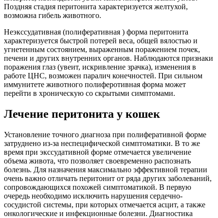
Поздняя стадия перитонита характеризуется желтухой,
возможна гибель животного.
Неэкссудативная (полиферативная ) форма перитонита
характеризуется быстрой потерей веса, общей вялостью и
угнетенным состоянием, выраженным поражением почек,
печени и других внутренних органов. Наблюдаются признаки
поражения глаз (увеит, искривление зрачка), изменения в
работе ЦНС, возможен паралич конечностей. При сильном
иммунитете животного полиферотивная форма может
перейти в хроническую со скрытыми симптомами.
Лечение перитонита у кошек
Установление точного диагноза при полиферативной форме
затруднено из-за неспецифической симптоматики. В то же
время при экссудативной форме отмечается увеличение
объема живота, что позволяет своевременно распознать
болезнь. Для назначения максимально эффективной терапии
очень важно отличать перитонит от ряда других заболеваний,
сопровождающихся похожей симптоматикой. В первую
очередь необходимо исключить нарушения сердечно-
сосудистой системы, при которых отмечается асцит, а также
онкологические и инфекционные болезни. Диагностика