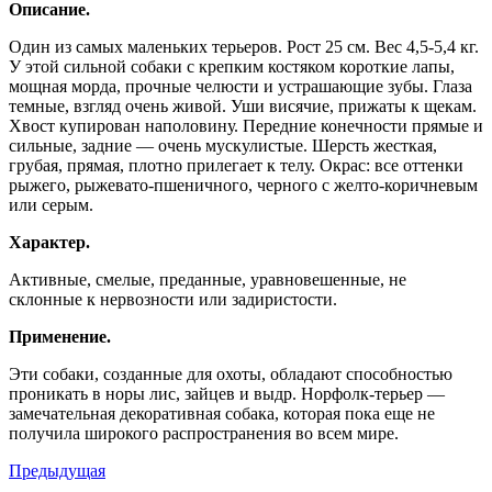
Описание.
Один из самых маленьких терьеров. Рост 25 см. Вес 4,5-5,4 кг.
У этой сильной собаки с крепким костяком короткие лапы,
мощная морда, прочные челюсти и устрашающие зубы. Глаза
темные, взгляд очень живой. Уши висячие, прижаты к щекам.
Хвост купирован наполовину. Передние конечности прямые и
сильные, задние — очень мускулистые. Шерсть жесткая,
грубая, прямая, плотно прилегает к телу. Окрас: все оттенки
рыжего, рыжевато-пшеничного, черного с желто-коричневым
или серым.
Характер.
Активные, смелые, преданные, уравновешенные, не
склонные к нервозности или задиристости.
Применение.
Эти собаки, созданные для охоты, обладают способностью
проникать в норы лис, зайцев и выдр. Норфолк-терьер —
замечательная декоративная собака, которая пока еще не
получила широкого распространения во всем мире.
Предыдущая