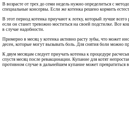
В возрасте от трех до семи недель нужно определиться с мето
специальные консервы. Если же котенка решено кормить есте
В этот период котенка приучают к лотку, который лучше всего 
если он станет тревожно моститься на своей подстилке. Все ко
в случае надобности.
Примерно в месяц у котенка активно расту зубы, что может ин
десен, которые могут вызывать боль. Для снятия боли можно п
К двум месяцам следует приучать котенка к процедуре расчесы
спустя месяц после ревакцинации. Купание для котят непроста
противном случае в дальнейшем купание может превратиться в «