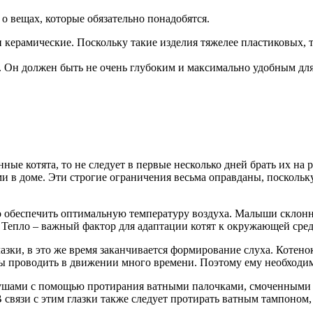
о вещах, которые обязательно понадобятся.
керамические. Поскольку такие изделия тяжелее пластиковых, т
. Он должен быть не очень глубоким и максимально удобным дл
ые котята, то не следует в первые несколько дней брать их на 
 в доме. Эти строгие ограничения весьма оправданы, поскольку
 обеспечить оптимальную температуру воздуха. Малыши склонны
 Тепло – важный фактор для адаптации котят к окружающей сред
азки, в это же время заканчивается формирование слуха. Котен
бы проводить в движении много времени. Поэтому ему необходим
а ушами с помощью протирания ватными палочками, смоченными 
 связи с этим глазки также следует протирать ватным тампоном