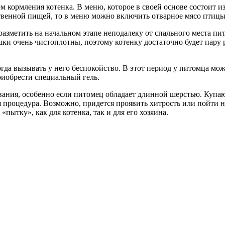
дом кормления котенка. В меню, которое в своей основе состоит
ственной пищей, то в меню можно включить отварное мясо птиц
разметить на начальном этапе неподалеку от спального места пит
шки очень чистоплотны, поэтому котенку достаточно будет пару р
огда вызывать у него беспокойство. В этот период у питомца м
риобрести специальный гель.
вания, особенно если питомец обладает длинной шерстью. Купают
я процедура. Возможно, придется проявить хитрость или пойти н
пытку», как для котенка, так и для его хозяина.