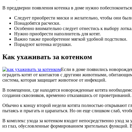
В преддверии появления котенка в доме нужно побеспокоиться 
Следует приобрести миски и желательно, чтобы они были 
Понадобятся расчески.
Особенно внимательно следует отнестись к выбору лотка
Нужно приобрести наполнитель для котят.
Важно также приобретение мягкой удобной подстилки.
Порадуют котенка игрушки.
Как ухаживать за котенком
Если в доме появились новорожденн
оградить котят от контактов с другими животными, обитающими
система, которая защищает животное от инфекций.
В помещении, где находятся новорожденные котята необходимо
создания сквозняков, временно отказавшись от проветриваний.
Обычно к концу второй недели котята полностью открывают гл
пытаясь и прыгать и царапаться. Но он еще слишком слаб, что
В комплекс ухода за котенком входит непосредственно уход з
из глаз, обусловленные формированием зрительных функций. В