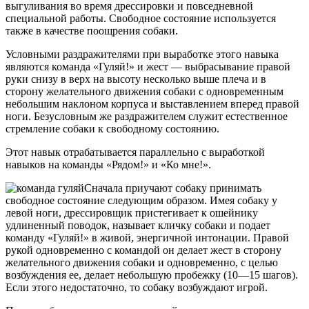
вы­гуливания во время дрессировки и повседневной
специальной ра­боты. Свободное состояние используется
также в качестве поощрения собаки.
Условными раздражителями при выработке этого навыка
явля­ются команда «Гуляй!» и жест — выбрасывание правой
руки снизу в верх на высоту несколько выше плеча и в
сторону желательного движения собаки с одновременным
небольшим наклоном корпуса и выставлением вперед правой
ноги. Безусловным же раз­дражителем служит естественное
стремление собаки к свободному состоянию.
Этот навык отрабатывается параллельно с выработкой
навыков на команды «Рядом!» и «Ко мне!».
Сначала приучают собаку принимать
свободное состояние сле­дующим образом. Имея собаку у
левой ноги, дрессировщик при­стегивает к ошейнику
удлиненный поводок, называет кличку собаки и подает
команду «Гуляй!» в живой, энергичной интонации. Правой
рукой одновременно с командой он делает жест в сторону
жела­тельного движения собаки и одновременно, с целью
возбуждения ее, делает небольшую пробежку (10—15 шагов).
Если этого недо­статочно, то собаку возбуждают игрой.