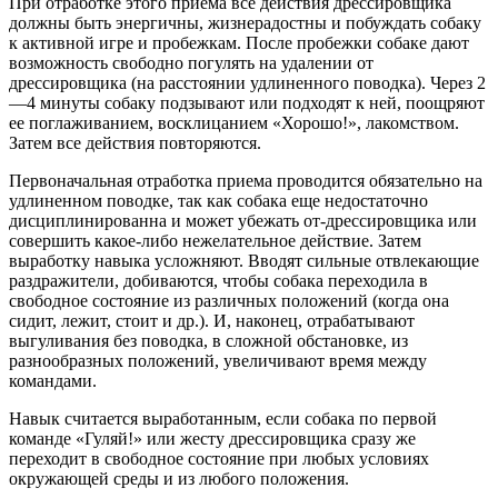
При отработке этого приема все действия дрессировщика
долж­ны быть энергичны, жизнерадостны и побуждать собаку
к активной игре и пробежкам. После пробежки собаке дают
возможность сво­бодно погулять на удалении от
дрессировщика (на расстоянии удлиненного поводка). Через 2
—4 минуты собаку подзывают или подходят к ней, поощряют
ее поглаживанием, восклицанием «Хо­рошо!», лакомством.
Затем все действия повторяются.
Первоначальная отработка приема проводится обязательно на
удлиненном поводке, так как собака еще недостаточно
дисципли­нированна и может убежать от-дрессировщика или
совершить какое-либо нежелательное действие. Затем
выработку навыка усложняют. Вводят сильные отвлекающие
раздражители, добиваются, чтобы собака переходила в
свободное состояние из различных положений (когда она
сидит, лежит, стоит и др.). И, наконец, отрабатывают
выгуливания без поводка, в сложной обстановке, из
разнообразных положений, увеличивают время между
командами.
Навык считается выработанным, если собака по первой
команде «Гуляй!» или жесту дрессировщика сразу же
переходит в свободное состояние при любых условиях
окружающей среды и из любого положения.