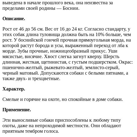
выведена в начале прошлого века, она неизвестна за
пределами своей родины — Боснии.
Описание.
Рост от 46 до 56 см. Вес от 16 до 24 кг. Согласно стандарту, у
этих собак длина туловища должна быть на 10% больше, чем
рост. У боснийской гончей прочная прямоугольная морда, на
которой растут борода и усы, выраженный переход от лба к
морде. Зубы прочные, ножницеобразный прикус. Уши
мясистые, висячие. Хвост слегка загнут кверху. Шерсть
длинная, жесткая, щетинистая, с густым подшерстком. Окрас:
пшенично-желтый, рыжевато-желтый, землисто-серый,
черный матовый. Допускаются собаки с белыми пятнами, а
также двух- и трехцветные.
Характер.
Смелые и горячие на охоте, но спокойные в доме собаки.
Применение.
Эти выносливые собаки приспособлены к любому типу
охоты, даже на непроходимой местности. Они обладают
приятным тембром голоса.