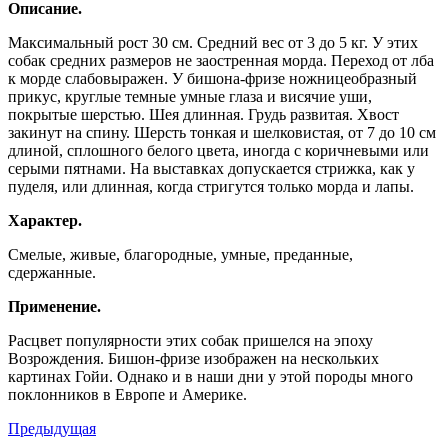
Описание.
Максимальный рост 30 см. Средний вес от 3 до 5 кг. У этих
собак средних размеров не заостренная морда. Переход от лба
к морде слабовыражен. У бишона-фризе ножницеобразный
прикус, круглые темные умные глаза и висячие уши,
покрытые шерстью. Шея длинная. Грудь развитая. Хвост
закинут на спину. Шерсть тонкая и шелковистая, от 7 до 10 см
длиной, сплошного белого цвета, иногда с коричневыми или
серыми пятнами. На выставках допускается стрижка, как у
пуделя, или длинная, когда стригутся только морда и лапы.
Характер.
Смелые, живые, благородные, умные, преданные,
сдержанные.
Применение.
Расцвет популярности этих собак пришелся на эпоху
Возрождения. Бишон-фризе изображен на нескольких
картинах Гойи. Однако и в наши дни у этой породы много
поклонников в Европе и Америке.
Предыдущая