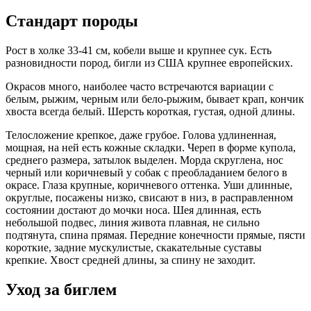
Стандарт породы
Рост в холке 33-41 см, кобели выше и крупнее сук. Есть
разновидности пород, бигли из США крупнее европейских.
Окрасов много, наиболее часто встречаются вариации с
белым, рыжим, черным или бело-рыжим, бывает крап, кончик
хвоста всегда белый. Шерсть короткая, густая, одной длины.
Телосложение крепкое, даже грубое. Голова удлиненная,
мощная, на ней есть кожные складки. Череп в форме купола,
среднего размера, затылок выделен. Морда скруглена, нос
черный или коричневый у собак с преобладанием белого в
окрасе. Глаза крупные, коричневого оттенка. Уши длинные,
округлые, посажены низко, свисают в низ, в расправленном
состоянии достают до мочки носа. Шея длинная, есть
небольшой подвес, линия живота плавная, не сильно
подтянута, спина прямая. Передние конечности прямые, пясти
короткие, задние мускулистые, скакательные суставы
крепкие. Хвост средней длины, за спину не заходит.
Уход за биглем