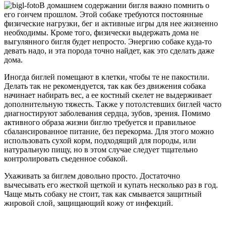
В домашнем содержании бигля важно помнить о
его гончем прошлом. Этой собаке требуются постоянные
физические нагрузки, бег и активные игры для нее жизненно
необходимы. Кроме того, физически выдержать дома не
выгулянного бигля будет непросто. Энергию собаке куда-то
девать надо, и эта порода точно найдет, как это сделать даже
дома.
Иногда биглей помещают в клетки, чтобы те не пакостили.
Делать так не рекомендуется, так как без движения собака
начинает набирать вес, а ее костный скелет не выдерживает
дополнительную тяжесть. Также у потолстевших биглей часто
диагностируют заболевания сердца, зубов, зрения. Помимо
активного образа жизни биглю требуется и правильное
сбалансированное питание, без перекорма. Для этого можно
использовать сухой корм, подходящий для породы, или
натуральную пищу, но в этом случае следует тщательно
контролировать съеденное собакой.
Ухаживать за биглем довольно просто. Достаточно
вычесывать его жесткой щеткой и купать несколько раз в год.
Чаще мыть собаку не стоит, так как смывается защитный
жировой слой, защищающий кожу от инфекций.