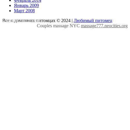
Февраль 2014
Январь 2009
Март 2008
Скопировать лендинг
Все о домашних питомцах © 2024 |
Любимый питомец
Couples massage NYC
massage777.neocities.org