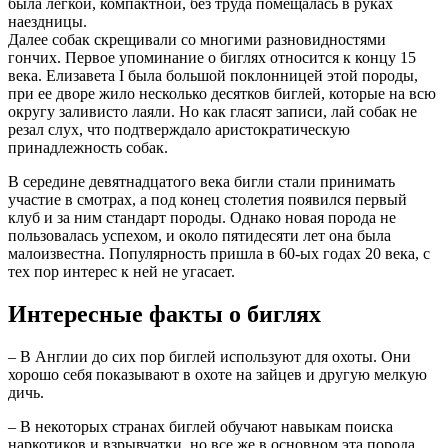
была легкой, компактной, без труда помещалась в руках
наездницы.
Далее собак скрещивали со многими разновидностями
гончих. Первое упоминание о биглях относится к концу 15
века. Елизавета I была большой поклонницей этой породы,
при ее дворе жило несколько десятков биглей, которые на всю
округу заливисто лаяли. Но как гласят записи, лай собак не
резал слух, что подтверждало аристократическую
принадлежность собак.
В середине девятнадцатого века бигли стали принимать
участие в смотрах, а под конец столетия появился первый
клуб и за ним стандарт породы. Однако новая порода не
пользовалась успехом, и около пятидесяти лет она была
малоизвестна. Популярность пришла в 60-ых годах 20 века, с
тех пор интерес к ней не угасает.
Интересные факты о биглях
– В Англии до сих пор биглей используют для охоты. Они
хорошо себя показывают в охоте на зайцев и другую мелкую
дичь.
– В некоторых странах биглей обучают навыкам поиска
наркотиков и взрывчатки, но все же в основном эта порода