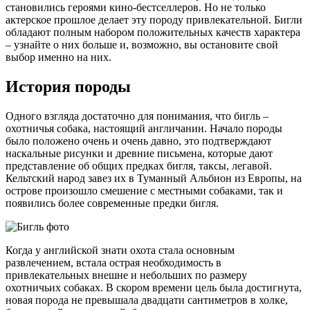
становились героями кино-бестселлеров. Но не только
актерское прошлое делает эту породу привлекательной. Бигли
обладают полным набором положительных качеств характера
– узнайте о них больше и, возможно, вы остановите свой
выбор именно на них.
История породы
Одного взгляда достаточно для понимания, что бигль –
охотничья собака, настоящий англичанин. Начало породы
было положено очень и очень давно, это подтверждают
наскальные рисунки и древние письмена, которые дают
представление об общих предках бигля, таксы, легавой.
Кельтский народ завез их в Туманный Альбион из Европы, на
острове произошло смешение с местными собаками, так и
появились более современные предки бигля.
Когда у английской знати охота стала основным
развлечением, встала острая необходимость в
привлекательных внешне и небольших по размеру
охотничьих собаках. В скором времени цель была достигнута,
новая порода не превышала двадцати сантиметров в холке,