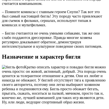
считается компаньоном.
– Помните комиксы с главным героем Снупи? Так вот это
был самый настоящий бигль! Эту породу часто привлекают
для съемок в фильмах, сериалах, используют типаж в
комиксах и мультфильмах.
– Бигли считаются не очень умными собаками, так же они
слабо поддаются дрессировке. Правда многие хозяева
регулярно доказывают обратное, демонстрируя
интеллектуальное и культурное поведение своих питомцев.
Назначение и характер бигля
Кратко описать характер и повадки бигля можно
очень просто: он живой, активный, добрый. Эта порода очень
ценится за толерантное отношение к детям. Они их любят и
никогда не обижают. У биглей отсутствует тяга к проявлению
своего авторитета, поэтому они легко выбирают хозяином
ребенка и подчиняются ему. Бигль просто обожает бегать,
прыгать, скакать, носиться за палкой, мячиком, просто так и,
конечно же, лучшей компанией для таких игр являются дети.
Ну, или люди, ведущие спортивный образ жизни.