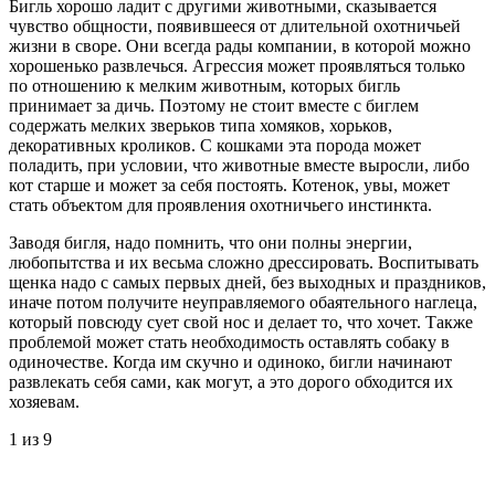
Бигль хорошо ладит с другими животными, сказывается
чувство общности, появившееся от длительной охотничьей
жизни в своре. Они всегда рады компании, в которой можно
хорошенько развлечься. Агрессия может проявляться только
по отношению к мелким животным, которых бигль
принимает за дичь. Поэтому не стоит вместе с биглем
содержать мелких зверьков типа хомяков, хорьков,
декоративных кроликов. С кошками эта порода может
поладить, при условии, что животные вместе выросли, либо
кот старше и может за себя постоять. Котенок, увы, может
стать объектом для проявления охотничьего инстинкта.
Заводя бигля, надо помнить, что они полны энергии,
любопытства и их весьма сложно дрессировать. Воспитывать
щенка надо с самых первых дней, без выходных и праздников,
иначе потом получите неуправляемого обаятельного наглеца,
который повсюду сует свой нос и делает то, что хочет. Также
проблемой может стать необходимость оставлять собаку в
одиночестве. Когда им скучно и одиноко, бигли начинают
развлекать себя сами, как могут, а это дорого обходится их
хозяевам.
1
из 9