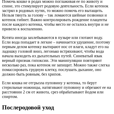
Помочь кошке в родах можно поглаживая ее по животу и
спине, это стимулирует родовую деятельность. Если котенок
застрял в родовых путях, то можно помочь его вытащить.
Нельзя тянуть за голову – так ломаются шейные позвонки и
котенок гибнет. Важно контролировать рождение плаценты
после каждого котенка, чтобы место не осталось внутри и не
привело к воспалению.
Котята иногда захлебываются в пузыре или глотают воду.
Если вода попадает в легкие – начинается удушение, поэтому
первым делом котенку вытирают нос от влаги, кладут его на
ладошку головой вниз, легонько встряхивают, чтобы вода
начала выходить из дыхательных путей. Синеватый язык
верный признак гипоксии. Эти манипуляции повторяют
несколько раз, пока котенок не запищит. Можно также слегка
помассировать грудную клетку, послушать дыхание, оно
должно быть ровным, без хрипов.
Если кошка не отгрызла пуповину у котенка, то берут
стерильные ножницы, натягивают пуповину и обрезают ее на
расстоянии 2 см от живота, срез обрабатывают йодом или
спиртом.
Послеродовой уход