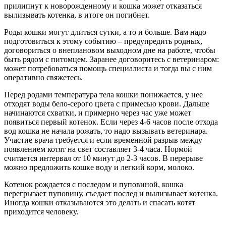
прилипнут к новорожденному и кошка может отказаться
вылизывать котенка, в итоге он погибнет.
Роды кошки могут длиться сутки, а то и больше. Вам надо
подготовиться к этому событию – предупредить родных,
договориться о внеплановом выходном дне на работе, чтобы
быть рядом с питомцем. Заранее договоритесь с ветеринаром:
может потребоваться помощь специалиста и тогда вы с ним
оперативно свяжетесь.
Перед родами температура тела кошки понижается, у нее
отходят воды бело-серого цвета с примесью крови. Дальше
начинаются схватки, и примерно через час уже может
появиться первый котенок. Если через 4-6 часов после отхода
вод кошка не начала рожать, то надо вызывать ветеринара.
Участие врача требуется и если временной разрыв между
появлением котят на свет составляет 3-4 часа. Нормой
считается интервал от 10 минут до 2-3 часов. В перерыве
можно предложить кошке воду и легкий корм, молоко.
Котенок рождается с последом и пуповиной, кошка
перегрызает пуповину, съедает послед и вылизывает котенка.
Иногда кошки отказываются это делать и спасать котят
приходится человеку.