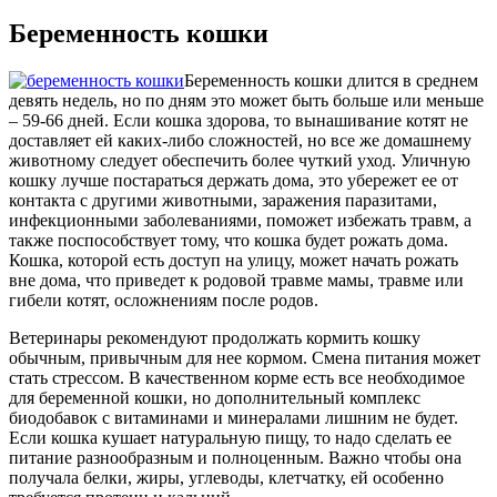
Беременность кошки
Беременность кошки длится в среднем
девять недель, но по дням это может быть больше или меньше
– 59-66 дней. Если кошка здорова, то вынашивание котят не
доставляет ей каких-либо сложностей, но все же домашнему
животному следует обеспечить более чуткий уход. Уличную
кошку лучше постараться держать дома, это убережет ее от
контакта с другими животными, заражения паразитами,
инфекционными заболеваниями, поможет избежать травм, а
также поспособствует тому, что кошка будет рожать дома.
Кошка, которой есть доступ на улицу, может начать рожать
вне дома, что приведет к родовой травме мамы, травме или
гибели котят, осложнениям после родов.
Ветеринары рекомендуют продолжать кормить кошку
обычным, привычным для нее кормом. Смена питания может
стать стрессом. В качественном корме есть все необходимое
для беременной кошки, но дополнительный комплекс
биодобавок с витаминами и минералами лишним не будет.
Если кошка кушает натуральную пищу, то надо сделать ее
питание разнообразным и полноценным. Важно чтобы она
получала белки, жиры, углеводы, клетчатку, ей особенно