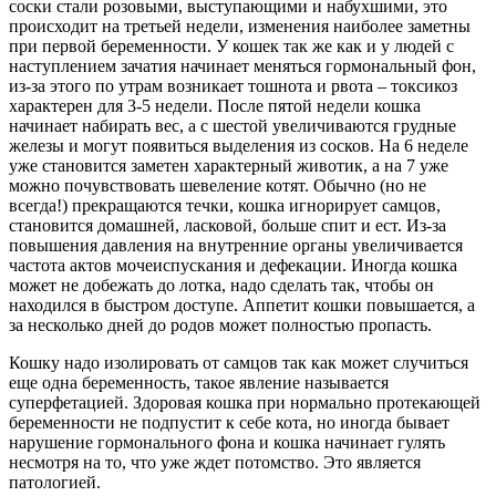
соски стали розовыми, выступающими и набухшими, это
происходит на третьей недели, изменения наиболее заметны
при первой беременности. У кошек так же как и у людей с
наступлением зачатия начинает меняться гормональный фон,
из-за этого по утрам возникает тошнота и рвота – токсикоз
характерен для 3-5 недели. После пятой недели кошка
начинает набирать вес, а с шестой увеличиваются грудные
железы и могут появиться выделения из сосков. На 6 неделе
уже становится заметен характерный животик, а на 7 уже
можно почувствовать шевеление котят. Обычно (но не
всегда!) прекращаются течки, кошка игнорирует самцов,
становится домашней, ласковой, больше спит и ест. Из-за
повышения давления на внутренние органы увеличивается
частота актов мочеиспускания и дефекации. Иногда кошка
может не добежать до лотка, надо сделать так, чтобы он
находился в быстром доступе. Аппетит кошки повышается, а
за несколько дней до родов может полностью пропасть.
Кошку надо изолировать от самцов так как может случиться
еще одна беременность, такое явление называется
суперфетацией. Здоровая кошка при нормально протекающей
беременности не подпустит к себе кота, но иногда бывает
нарушение гормонального фона и кошка начинает гулять
несмотря на то, что уже ждет потомство. Это является
патологией.