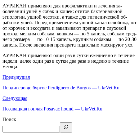
АУРИКАН применяют для профилактики и лечения за­
болеваний ушей у собак и кошек: отитов бактериальной
этиологии, ушной чесотки, а также для гигиенической об­
работки ушей. Перед применением ушной канал освобождают
от ко­рочек и экссудата и закапывают препарат в слуховой
про­ход: мелким собакам, кошкам — по 5 капель, собакам сред­
него размера — по 10-15 капель, крупным собакам — по 20-30
капель. После введения препарата тщательно массиру­ют ухо.
АУРИКАН применяют один раз в сутки ежедневно в течение
недели, далее один раз в сутки два раза в неделю в течение
месяца.
Предыдущая
Пердигеро де бургос Perdiguero de Burgos — UkrVet.Ru
Следующая
Позавацкая гончая Posavac hound — UkrVet.Ru
Поиск