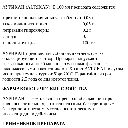
АУРИКАН (AURIKAN). В 100 мл препарата содержится:
преднизолон натрия метасульфобензоат
0,03 г
гексамидин изотионат
0,05 г
тетракаин гидрохлорид
0,2 г
линдан
0,1 г
наполнители до
100 мл
АУРИКАН-представляет собой бесцветный, слегка
опалесцирующий раствор. Препарат выпускают
расфасованным по 25 мл в пластмассовые флаконы с
пластмассовыми наконечни­ками. Хранят АУРИКАН в сухом
месте при температуре от 5°до 20°С. Гарантийный срок
годности 2,5 года со дня изготовления.
ФАРМАКОЛОГИЧЕСКИЕ СВОЙСТВА
АУРИКАН — комплексный препарат, обладающий про­
тивовоспалительным, антисептическим, бактерицидным,
бактериостатическим, местноанестетическим и
инсектицидным действием.
ПРИМЕНЕНИЕ ПРЕПАРАТА