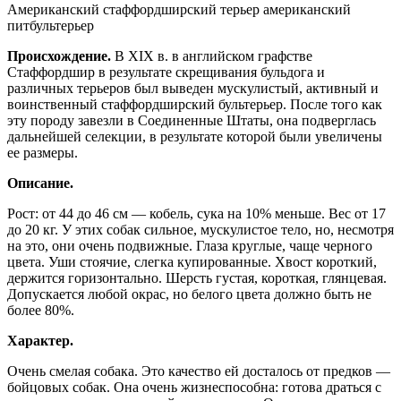
Американский стаффордширский терьер американский
питбультерьер
Происхождение.
В XIX в. в английском графстве
Стаффордшир в результате скрещивания бульдога и
различных терьеров был выведен мускулистый, активный и
воинственный стаффордширский бультерьер. После того как
эту породу завезли в Соединенные Штаты, она подверглась
дальнейшей селекции, в результате которой были увеличены
ее размеры.
Описание.
Рост: от 44 до 46 см — кобель, сука на 10% меньше. Вес от 17
до 20 кг. У этих собак сильное, мускулистое тело, но, несмотря
на это, они очень подвижные. Глаза круглые, чаще черного
цвета. Уши стоячие, слегка купированные. Хвост короткий,
держится горизонтально. Шерсть густая, короткая, глянцевая.
Допускается любой окрас, но белого цвета должно быть не
более 80%.
Характер.
Очень смелая собака. Это качество ей досталось от предков —
бойцовых собак. Она очень жизнеспособна: готова драться с