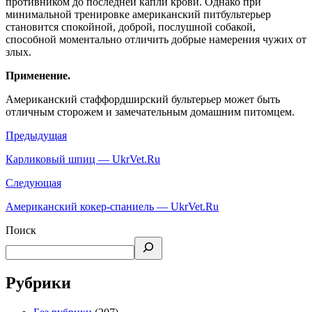
противником до последней капли крови. Однако при
минимальной тренировке американский питбультерьер
становится спокойной, доброй, послушной собакой,
способной моментально отличить добрые намерения чужих от
злых.
Применение.
Американский стаффордширский бультерьер может быть
отличным сторожем и замечательным домашним питомцем.
Предыдущая
Карликовый шпиц — UkrVet.Ru
Следующая
Американский кокер-спаниель — UkrVet.Ru
Поиск
Рубрики