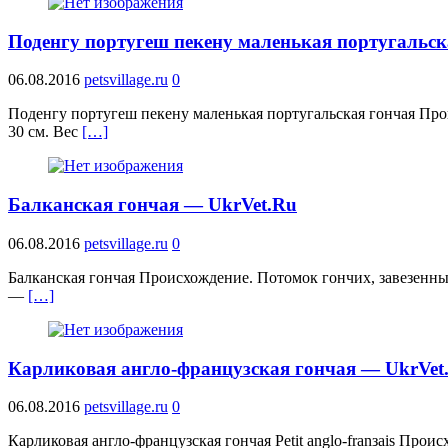
Поденгу португеш пекену маленькая португальск
06.08.2016
petsvillage.ru
0
Поденгу португеш пекену маленькая португальская гончая Про
30 см. Вес
[…]
Балканская гончая — UkrVet.Ru
06.08.2016
petsvillage.ru
0
Балканская гончая Происхождение. Потомок гончих, завезенны
—
[…]
Карликовая англо-французская гончая — UkrVet
06.08.2016
petsvillage.ru
0
Карликовая англо-французская гончая Petit anglo-franзais Про