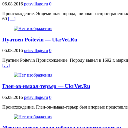
06.08.2016
petsvillage.ru
0
Происхождение. Эндемичная порода, широко распространенная в
60
[…]
Пуатвен Poitevin — UkrVet.Ru
06.08.2016
petsvillage.ru
0
Пуатвен Poitevin Происхождение. Породу вывел в 1692 г. марк
[…]
Глен-ов-имаал-терьер — UkrVet.Ru
06.08.2016
petsvillage.ru
0
Происхождение. Глен-ов-имаал-терьер был впервые представлен
Мексиканская голая собачка ксолоитцкуинтли —