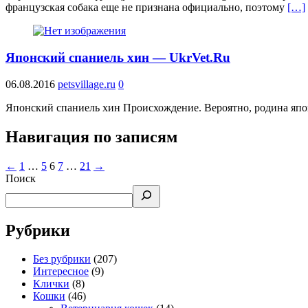
французская собака еще не признана официально, поэтому
[…]
Японский спаниель хин — UkrVet.Ru
06.08.2016
petsvillage.ru
0
Японский спаниель хин Происхождение. Вероятно, родина япон
Навигация по записям
←
1
…
5
6
7
…
21
→
Поиск
Рубрики
Без рубрики
(207)
Интересное
(9)
Клички
(8)
Кошки
(46)