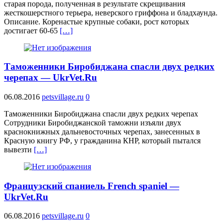
старая порода, полученная в результате скрещивания
жесткошерстного терьера, неверского гриффона и бладхаунда.
Описание. Коренастые крупные собаки, рост которых
достигает 60-65
[…]
Таможенники Биробиджана спасли двух редких
черепах — UkrVet.Ru
06.08.2016
petsvillage.ru
0
Таможенники Биробиджана спасли двух редких черепах
Сотрудники Биробиджанской таможни изъяли двух
краснокнижных дальневосточных черепах, занесенных в
Красную книгу РФ, у гражданина КНР, который пытался
вывезти
[…]
Французский спаниель French spaniel —
UkrVet.Ru
06.08.2016
petsvillage.ru
0