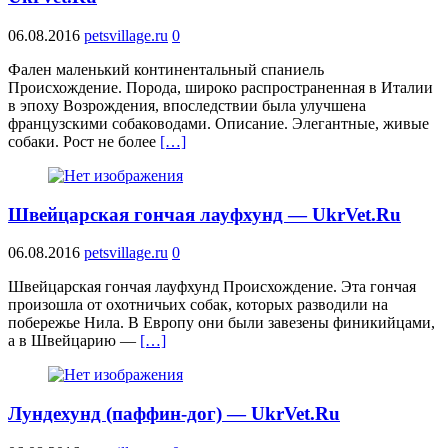
06.08.2016
petsvillage.ru
0
Фален маленький континентальный спаниель
Происхождение. Порода, широко распространенная в Италии
в эпоху Возрождения, впоследствии была улучшена
французскими собаководами. Описание. Элегантные, живые
собаки. Рост не более
[…]
Швейцарская гончая лауфхунд — UkrVet.Ru
06.08.2016
petsvillage.ru
0
Швейцарская гончая лауфхунд Происхождение. Эта гончая
произошла от охотничьих собак, которых разводили на
побережье Нила. В Европу они были завезены финикийцами,
а в Швейцарию —
[…]
Лундехунд (паффин-дог) — UkrVet.Ru