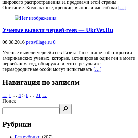
широкого распространения за пределами этой страны.
Описание. Компактные, крепкие, выносливые собаки
[…]
Ученые вывели червей-геев — UkrVet.Ru
06.08.2016
petsvillage.ru
0
Ученые вывели червей-геев Газета Times пишет об открытии
американских ученых, которые, активировав один ген в мозге
червей-нематод, обнаружили, что в результате
гермафродитные особи могут испытывать
[…]
Навигация по записям
←
1
…
4
5
6
…
21
→
Поиск
Рубрики
Без рубрики
(207)