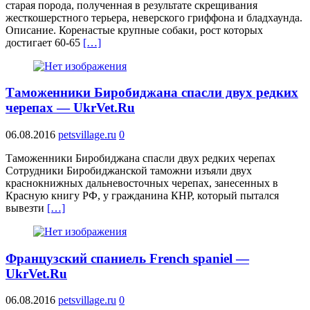
старая порода, полученная в результате скрещивания
жесткошерстного терьера, неверского гриффона и бладхаунда.
Описание. Коренастые крупные собаки, рост которых
достигает 60-65
[…]
Таможенники Биробиджана спасли двух редких
черепах — UkrVet.Ru
06.08.2016
petsvillage.ru
0
Таможенники Биробиджана спасли двух редких черепах
Сотрудники Биробиджанской таможни изъяли двух
краснокнижных дальневосточных черепах, занесенных в
Красную книгу РФ, у гражданина КНР, который пытался
вывезти
[…]
Французский спаниель French spaniel —
UkrVet.Ru
06.08.2016
petsvillage.ru
0