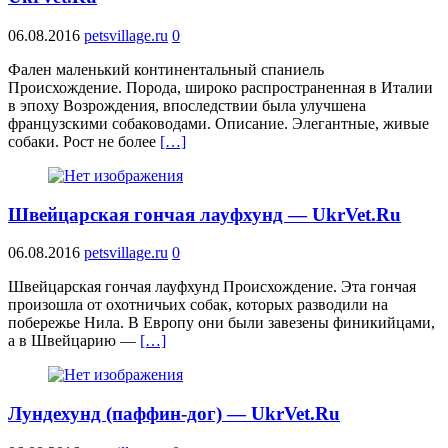
06.08.2016
petsvillage.ru
0
Фален маленький континентальный спаниель
Происхождение. Порода, широко распространенная в Италии
в эпоху Возрождения, впоследствии была улучшена
французскими собаководами. Описание. Элегантные, живые
собаки. Рост не более
[…]
Швейцарская гончая лауфхунд — UkrVet.Ru
06.08.2016
petsvillage.ru
0
Швейцарская гончая лауфхунд Происхождение. Эта гончая
произошла от охотничьих собак, которых разводили на
побережье Нила. В Европу они были завезены финикийцами,
а в Швейцарию —
[…]
Лундехунд (паффин-дог) — UkrVet.Ru