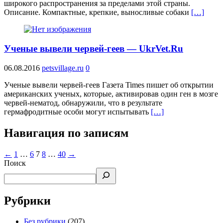
широкого распространения за пределами этой страны.
Описание. Компактные, крепкие, выносливые собаки
[…]
Ученые вывели червей-геев — UkrVet.Ru
06.08.2016
petsvillage.ru
0
Ученые вывели червей-геев Газета Times пишет об открытии
американских ученых, которые, активировав один ген в мозге
червей-нематод, обнаружили, что в результате
гермафродитные особи могут испытывать
[…]
Навигация по записям
←
1
…
6
7
8
…
40
→
Поиск
Рубрики
Без рубрики
(207)